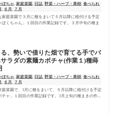
かぼちゃ
,
家庭菜園
,
日誌
,
野菜・ハーブ・果樹
,
食べられ
月
,
６月
,
７月
な家庭菜園で３月に種をまいて５月以降に植付ける予定
ャぼくちゃん」１回目の作業記録です。３月中旬の種ま
きる、勢いで借りた畑で育てる手でバ
サラダの素麺カボチャ(作業１)種蒔
月
かぼちゃ
,
家庭菜園
,
日誌
,
野菜・ハーブ・果樹
,
食べられ
月
,
６月
,
７月
家庭菜園で、3月に種をまいて、５月以降に植付ける予定
チャ」１回目の作業記録です。3月上旬の種まきの作...