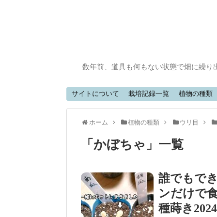
数年前、道具も何もない状態で畑に繰り
サイトについて
栽培記録一覧
植物の種類
ホーム
植物の種類
ウリ目
「
かぼちゃ
」
一覧
誰でもで
ンだけで食
種蒔き202