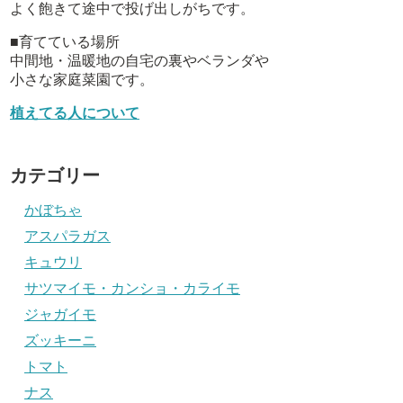
よく飽きて途中で投げ出しがちです。
■育てている場所
中間地・温暖地の自宅の裏やベランダや
小さな家庭菜園です。
植えてる人について
カテゴリー
かぼちゃ
アスパラガス
キュウリ
サツマイモ・カンショ・カライモ
ジャガイモ
ズッキーニ
トマト
ナス