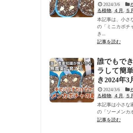
2024/3/6
る植物
,
４月
,
５
本記事は、小さ
の「ミニカボチ
き...
記事を読む
誰でもで
ラして簡単
き2024年3
2024/3/6
る植物
,
４月
,
５
本記事は小さな
の「ソーメンカボ
記事を読む