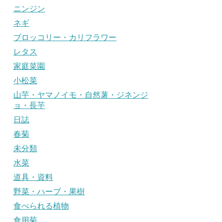
ニンジン
ネギ
ブロッコリー・カリフラワー
レタス
家庭菜園
小松菜
山芋・ヤマノイモ・自然薯・ジネンジ
ョ・長芋
日誌
春菊
未分類
水菜
道具・資料
野菜・ハーブ・果樹
食べられる植物
食用菊