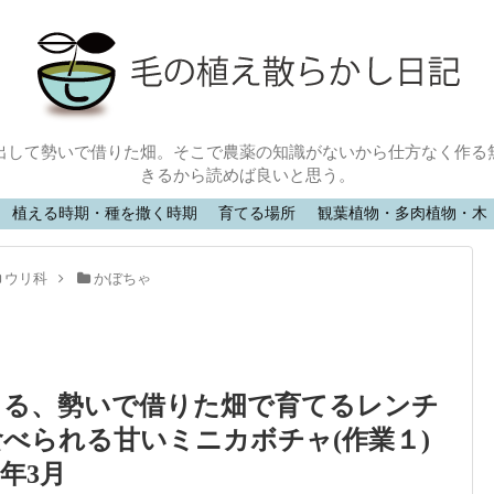
出して勢いで借りた畑。そこで農薬の知識がないから仕方なく作る
きるから読めば良いと思う。
植える時期・種を撒く時期
育てる場所
観葉植物・多肉植物・木
ウリ科
かぼちゃ
きる、勢いで借りた畑で育てるレンチ
べられる甘いミニカボチャ(作業１)
4年3月