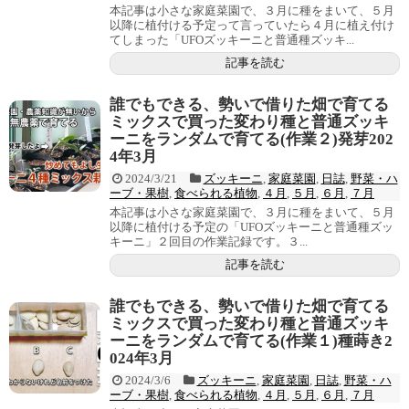
本記事は小さな家庭菜園で、３月に種をまいて、５月
以降に植付ける予定って言っていたら４月に植え付け
てしまった「UFOズッキーニと普通種ズッキ...
記事を読む
誰でもできる、勢いで借りた畑で育てる
ミックスで買った変わり種と普通ズッキ
ーニをランダムで育てる(作業２)発芽202
4年3月
2024/3/21
ズッキーニ
,
家庭菜園
,
日誌
,
野菜・ハ
ーブ・果樹
,
食べられる植物
,
４月
,
５月
,
６月
,
７月
本記事は小さな家庭菜園で、３月に種をまいて、５月
以降に植付ける予定の「UFOズッキーニと普通種ズッ
キーニ」２回目の作業記録です。３...
記事を読む
誰でもできる、勢いで借りた畑で育てる
ミックスで買った変わり種と普通ズッキ
ーニをランダムで育てる(作業１)種蒔き2
024年3月
2024/3/6
ズッキーニ
,
家庭菜園
,
日誌
,
野菜・ハ
ーブ・果樹
,
食べられる植物
,
４月
,
５月
,
６月
,
７月