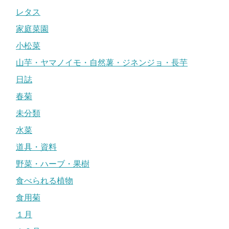
レタス
家庭菜園
小松菜
山芋・ヤマノイモ・自然薯・ジネンジョ・長芋
日誌
春菊
未分類
水菜
道具・資料
野菜・ハーブ・果樹
食べられる植物
食用菊
１月