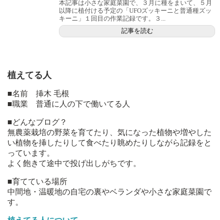
本記事は小さな家庭菜園で、３月に種をまいて、５月
以降に植付ける予定の「UFOズッキーニと普通種ズッ
キーニ」１回目の作業記録です。３...
記事を読む
植えてる人
■名前 挿木 毛根
■職業 普通に人の下で働いてる人
■どんなブログ？
無農薬栽培の野菜を育てたり、気になった植物や増やした
い植物を挿したりして食べたり眺めたりしながら記録をと
っています。
よく飽きて途中で投げ出しがちです。
■育てている場所
中間地・温暖地の自宅の裏やベランダや小さな家庭菜園で
す。