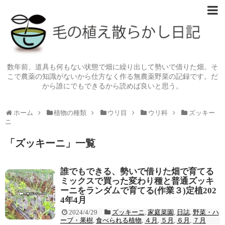
数年前、道具も何もない状態で畑に繰り出して勢いで借りた畑。そ
こで農薬の知識がないから仕方なく作る無農薬野菜の記録です。だ
から誰にでもできるから読めば良いと思う。
ホーム
植物の種類
ウリ目
ウリ科
ズッキー
ニ
「
ズッキーニ
」
一覧
誰でもできる、勢いで借りた畑で育てる
ミックスで買った変わり種と普通ズッキ
ーニをランダムで育てる(作業３)定植202
4年4月
2024/4/29
ズッキーニ
,
家庭菜園
,
日誌
,
野菜・ハ
ーブ・果樹
,
食べられる植物
,
４月
,
５月
,
６月
,
７月