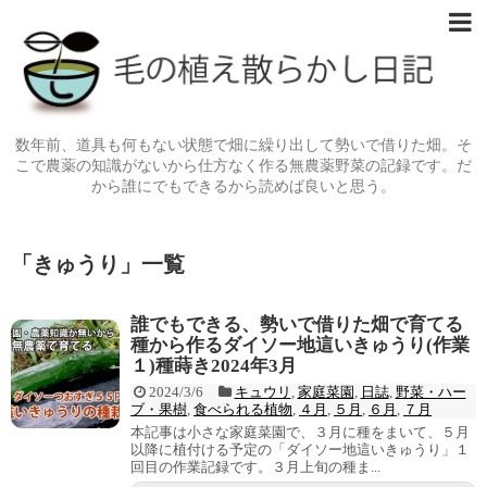
数年前、道具も何もない状態で畑に繰り出して勢いで借りた畑。そ
こで農薬の知識がないから仕方なく作る無農薬野菜の記録です。だ
から誰にでもできるから読めば良いと思う。
「
きゅうり
」
一覧
誰でもできる、勢いで借りた畑で育てる
種から作るダイソー地這いきゅうり(作業
１)種蒔き2024年3月
2024/3/6
キュウリ
,
家庭菜園
,
日誌
,
野菜・ハー
ブ・果樹
,
食べられる植物
,
４月
,
５月
,
６月
,
７月
本記事は小さな家庭菜園で、３月に種をまいて、５月
以降に植付ける予定の「ダイソー地這いきゅうり」１
回目の作業記録です。３月上旬の種ま...