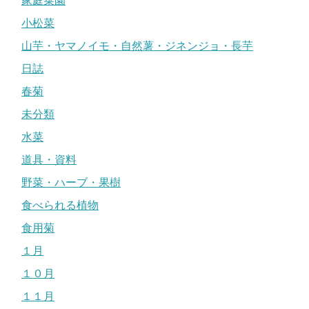
家庭菜園
小松菜
山芋・ヤマノイモ・自然薯・ジネンジョ・長芋
日誌
春菊
未分類
水菜
道具・資料
野菜・ハーブ・果樹
食べられる植物
食用菊
１月
１０月
１１月