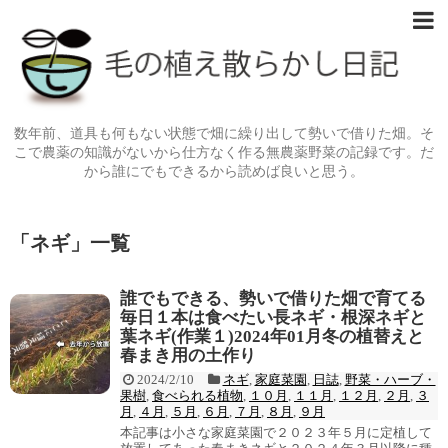
数年前、道具も何もない状態で畑に繰り出して勢いで借りた畑。そ
こで農薬の知識がないから仕方なく作る無農薬野菜の記録です。だ
から誰にでもできるから読めば良いと思う。
「
ネギ
」
一覧
誰でもできる、勢いで借りた畑で育てる
毎日１本は食べたい長ネギ・根深ネギと
葉ネギ(作業１)2024年01月冬の植替えと
春まき用の土作り
2024/2/10
ネギ
,
家庭菜園
,
日誌
,
野菜・ハーブ・
果樹
,
食べられる植物
,
１０月
,
１１月
,
１２月
,
２月
,
３
月
,
４月
,
５月
,
６月
,
７月
,
８月
,
９月
本記事は小さな家庭菜園で２０２３年５月に定植して