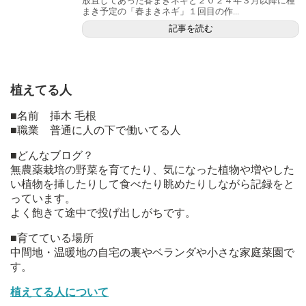
放置してあった春まきネギと２０２４年３月以降に種
まき予定の「春まきネギ」１回目の作...
記事を読む
植えてる人
■名前 挿木 毛根
■職業 普通に人の下で働いてる人
■どんなブログ？
無農薬栽培の野菜を育てたり、気になった植物や増やした
い植物を挿したりして食べたり眺めたりしながら記録をと
っています。
よく飽きて途中で投げ出しがちです。
■育てている場所
中間地・温暖地の自宅の裏やベランダや小さな家庭菜園で
す。
植えてる人について