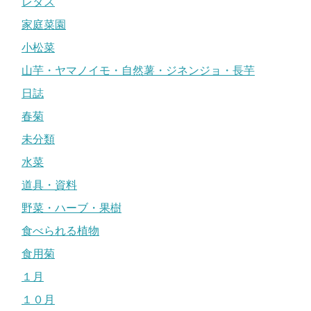
レタス
家庭菜園
小松菜
山芋・ヤマノイモ・自然薯・ジネンジョ・長芋
日誌
春菊
未分類
水菜
道具・資料
野菜・ハーブ・果樹
食べられる植物
食用菊
１月
１０月