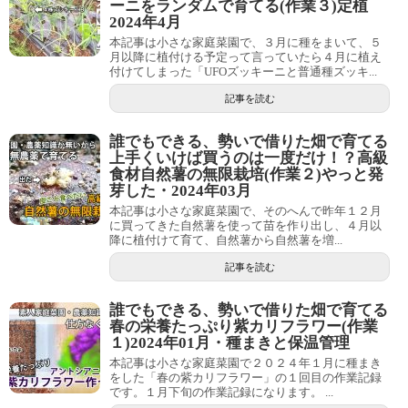
ーニをランダムで育てる(作業３)定植
2024年4月
本記事は小さな家庭菜園で、３月に種をまいて、５
月以降に植付ける予定って言っていたら４月に植え
付けてしまった「UFOズッキーニと普通種ズッキ...
記事を読む
誰でもできる、勢いで借りた畑で育てる
上手くいけば買うのは一度だけ！？高級
食材自然薯の無限栽培(作業２)やっと発
芽した・2024年03月
本記事は小さな家庭菜園で、そのへんで昨年１２月
に買ってきた自然薯を使って苗を作り出し、４月以
降に植付けて育て、自然薯から自然薯を増...
記事を読む
誰でもできる、勢いで借りた畑で育てる
春の栄養たっぷり紫カリフラワー(作業
１)2024年01月・種まきと保温管理
本記事は小さな家庭菜園で２０２４年１月に種まき
をした「春の紫カリフラワー」の１回目の作業記録
です。１月下旬の作業記録になります。 ...