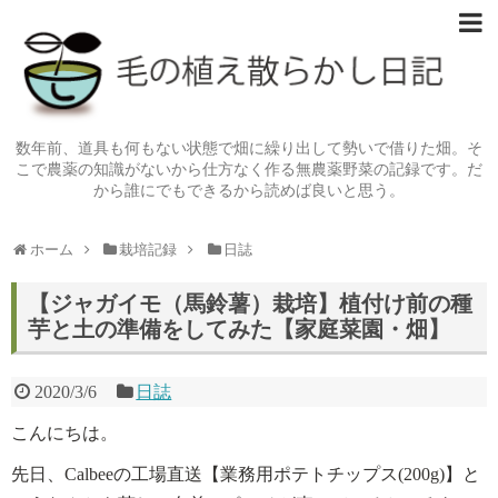
数年前、道具も何もない状態で畑に繰り出して勢いで借りた畑。そ
こで農薬の知識がないから仕方なく作る無農薬野菜の記録です。だ
から誰にでもできるから読めば良いと思う。
ホーム
栽培記録
日誌
【ジャガイモ（馬鈴薯）栽培】植付け前の種
芋と土の準備をしてみた【家庭菜園・畑】
2020/3/6
日誌
こんにちは。
先日、Calbeeの工場直送【業務用ポテトチップス(200g)】と