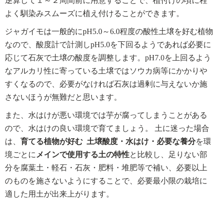
逆算して１～２周間前に用意することで、植付けの頃に程
よく馴染みスムーズに植え付けることができます。
ジャガイモは一般的にpH5.0～6.0程度の酸性土壌を好む植物
なので、酸度計で計測しpH5.0を下回るようであれば必要に
応じて石灰で土壌の酸度を調整します。pH7.0を上回るよう
なアルカリ性に寄っている土壌ではソウカ病等にかかりや
すくなるので、必要がなければ石灰は過剰に与えないか施
さないほうが無難だと思います。
また、水はけが悪い環境では芋が腐ってしまうことがある
ので、水はけの良い環境で育てましょう。 土に迷った場合
は、
育てる植物が好む 土壌酸度・水はけ・必要な養分
を環
境ごとに
メインで使用する土の特性
と比較し、足りない部
分を腐葉土・軽石・石灰・肥料・堆肥等で補い、必要以上
のものを施さないようにすることで、必要最小限の栽培に
適した用土が出来上がります。