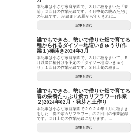
本記事は小さな家庭菜園で、３月に種をまいた「春
菊」２回目の作業記録です。４月中旬の眺めただけ
の記録です。 記録まとめ霜から守りきれば...
記事を読む
誰でもできる、勢いで借りた畑で育てる
種から作るダイソー地這いきゅうり(作
業１)種蒔き2024年3月
本記事は小さな家庭菜園で、３月に種をまいて、５
月以降に植付ける予定の「ダイソー地這いきゅう
り」１回目の作業記録です。３月上旬の種ま...
記事を読む
誰でもできる、勢いで借りた畑で育てる
春の栄養たっぷり紫カリフラワー(作業
２)2024年02月・発芽と土作り
本記事は小さな家庭菜園で２０２４年１月に種まき
をした「春の紫カリフラワー」の２回目の作業記録
です。２月上旬の作業記録になります。 ...
記事を読む