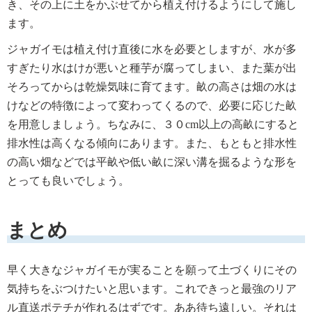
き、その上に土をかぶせてから植え付けるようにして施し
ます。
ジャガイモは植え付け直後に水を必要としますが、水が多
すぎたり水はけが悪いと種芋が腐ってしまい、また葉が出
そろってからは乾燥気味に育てます。畝の高さは畑の水は
けなどの特徴によって変わってくるので、必要に応じた畝
を用意しましょう。ちなみに、３０cm以上の高畝にすると
排水性は高くなる傾向にあります。また、もともと排水性
の高い畑などでは平畝や低い畝に深い溝を掘るような形を
とっても良いでしょう。
まとめ
早く大きなジャガイモが実ることを願って土づくりにその
気持ちをぶつけたいと思います。これできっと最強のリア
ル直送ポテチが作れるはずです。ああ待ち遠しい。それは