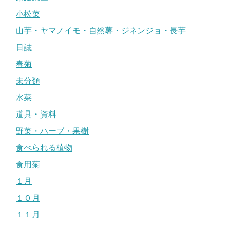
小松菜
山芋・ヤマノイモ・自然薯・ジネンジョ・長芋
日誌
春菊
未分類
水菜
道具・資料
野菜・ハーブ・果樹
食べられる植物
食用菊
１月
１０月
１１月