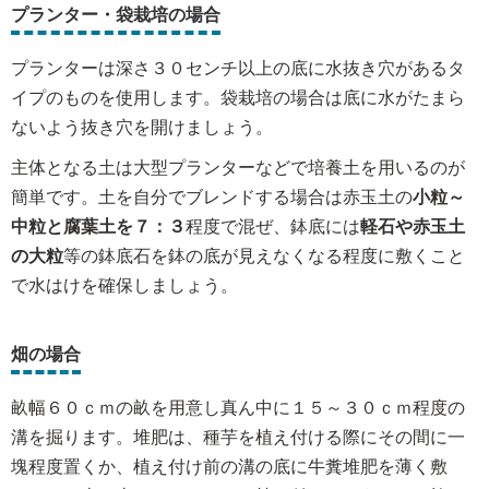
プランター・袋栽培の場合
プランターは深さ３０センチ以上の底に水抜き穴があるタ
イプのものを使用します。袋栽培の場合は底に水がたまら
ないよう抜き穴を開けましょう。
主体となる土は大型プランターなどで培養土を用いるのが
簡単です。土を自分でブレンドする場合は赤玉土の
小粒～
中粒
と腐葉土を７：３
程度で混ぜ、鉢底には
軽石や赤玉土
の大粒
等の鉢底石を鉢の底が見えなくなる程度に敷くこと
で水はけを確保しましょう。
畑の場合
畝幅６０ｃｍの畝を用意し真ん中に１５～３０ｃｍ程度の
溝を掘ります。堆肥は、種芋を植え付ける際にその間に一
塊程度置くか、植え付け前の溝の底に牛糞堆肥を薄く敷