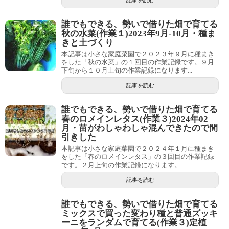
記事を読む
誰でもできる、勢いで借りた畑で育てる
秋の水菜(作業１)2023年9月-10月・種ま
きと土づくり
本記事は小さな家庭菜園で２０２３年９月に種まき
をした「秋の水菜」の１回目の作業記録です。９月
下旬から１０月上旬の作業記録になります...
記事を読む
誰でもできる、勢いで借りた畑で育てる
春のロメインレタス(作業３)2024年02
月・苗がわしゃわしゃ混んできたので間
引きした
本記事は小さな家庭菜園で２０２４年１月に種まき
をした「春のロメインレタス」の３回目の作業記録
です。２月上旬の作業記録になります。 ...
記事を読む
誰でもできる、勢いで借りた畑で育てる
ミックスで買った変わり種と普通ズッキ
ーニをランダムで育てる(作業３)定植