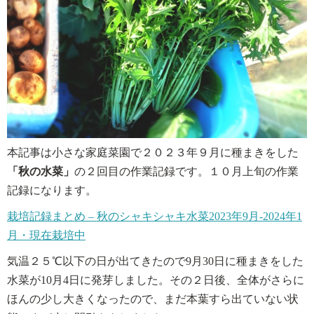
本記事は小さな家庭菜園で２０２３年９月に種まきをした
「秋の水菜」
の２回目の作業記録です。１０月上旬の作業
記録になります。
栽培記録まとめ – 秋のシャキシャキ水菜2023年9月-2024年1
月・現在栽培中
気温２５℃以下の日が出てきたので9月30日に種まきをした
水菜が10月4日に発芽しました。その２日後、全体がさらに
ほんの少し大きくなったので、まだ本葉すら出ていない状