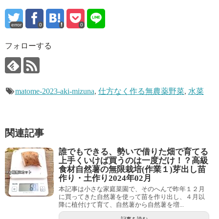
error
0
0
フォローする
matome-2023-aki-mizuna
,
仕方なく作る無農薬野菜
,
水菜
関連記事
誰でもできる、勢いで借りた畑で育てる
上手くいけば買うのは一度だけ！？高級
食材自然薯の無限栽培(作業１)芽出し苗
作り・土作り2024年02月
本記事は小さな家庭菜園で、そのへんで昨年１２月
に買ってきた自然薯を使って苗を作り出し、４月以
降に植付けて育て、自然薯から自然薯を増...