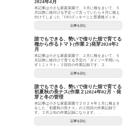
2024年4月
本記事は小さな家庭菜園で、３月に種をまいて、５
月以降に植付ける予定って言っていたら４月に植え
付けてしまった「UFOズッキーニと普通種ズッキ...
記事を読む
誰でもできる、勢いで借りた畑で育てる
種から作るトマト(作業２)発芽2024年2
月
本記事は小さな家庭菜園で、２月に種をまいて、５
月以降に植付けて育てる予定の「ダイソー手間いら
ずミニトマト」２回目の作業記録です。２...
記事を読む
誰でもできる、勢いで借りた畑で育てる
初夏秋の長ナス(作業２)2024年02月・発
芽と冬の管理
本記事は小さな家庭菜園で２０２４年１月に種まき
をした「初夏秋の長ナス」の２回目の作業記録で
す。２月上旬の作業記録になります。 ...
記事を読む