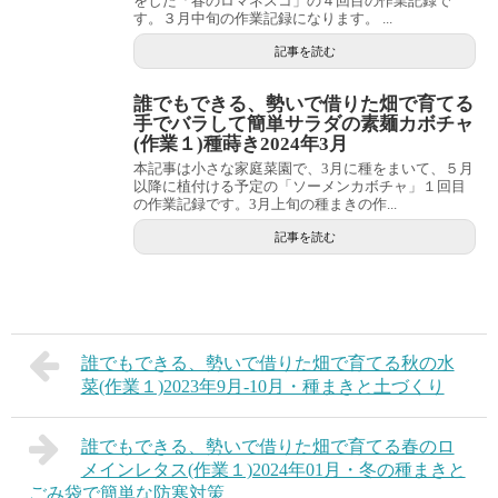
をした「春のロマネスコ」の４回目の作業記録で
す。３月中旬の作業記録になります。 ...
記事を読む
誰でもできる、勢いで借りた畑で育てる
手でバラして簡単サラダの素麺カボチャ
(作業１)種蒔き2024年3月
本記事は小さな家庭菜園で、3月に種をまいて、５月
以降に植付ける予定の「ソーメンカボチャ」１回目
の作業記録です。3月上旬の種まきの作...
記事を読む
誰でもできる、勢いで借りた畑で育てる秋の水
菜(作業１)2023年9月-10月・種まきと土づくり
誰でもできる、勢いで借りた畑で育てる春のロ
メインレタス(作業１)2024年01月・冬の種まきと
ごみ袋で簡単な防寒対策