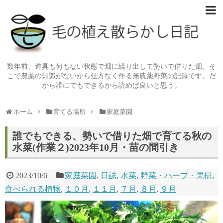
数年前、道具も何もない状態で畑に繰り出して勢いで借りた畑。そ
こで農薬の知識がないから仕方なく作る無農薬野菜の記録です。だ
から誰にでもできるから読めば良いと思う。
ホーム
育てる場所
家庭菜園
誰でもできる、勢いで借りた畑で育てる秋の
水菜(作業２)2023年10月・苗の間引き
2023/10/6
家庭菜園
,
日誌
,
水菜
,
野菜・ハーブ・果樹
,
食べられる植物
,
１０月
,
１１月
,
７月
,
８月
,
９月