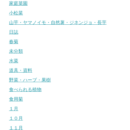
家庭菜園
小松菜
山芋・ヤマノイモ・自然薯・ジネンジョ・長芋
日誌
春菊
未分類
水菜
道具・資料
野菜・ハーブ・果樹
食べられる植物
食用菊
１月
１０月
１１月